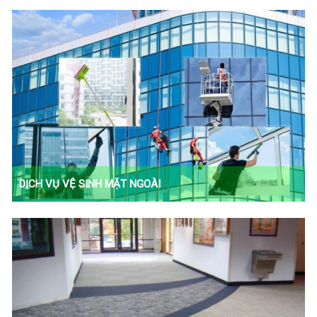
Tất cả các công trình sau xây dựng,nhà xưởng, nhà kho, biệt
thự, đường ống khói, bồn dầu…
DỊCH VỤ VỆ SINH MẶT NGOÀI
- Vệ sinh kính mặt trong và mặt ngoài định kỳ