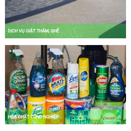
DỊCH VỤ GIẶT THẢM, GHẾ
Dịch vụ giặt thảm và giặt ghế
HÓA CHẤT CÔNG NGHIỆP